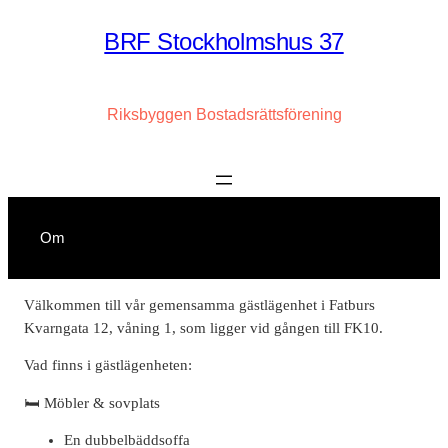
Hoppa
BRF Stockholmshus 37
till
innehåll
Riksbyggen Bostadsrättsförening
Om
Välkommen till vår gemensamma gästlägenhet i Fatburs
Kvarngata 12, våning 1, som ligger vid gången till FK10.
Vad finns i gästlägenheten:
🛏 Möbler & sovplats
En dubbelbäddsoffa