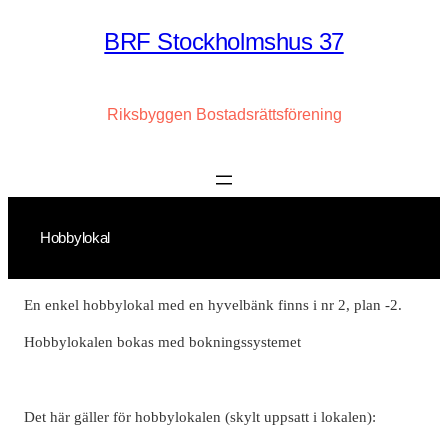
Hoppa
BRF Stockholmshus 37
till
innehåll
Riksbyggen Bostadsrättsförening
Hobbylokal
En enkel hobbylokal med en hyvelbänk finns i nr 2, plan -2.
Hobbylokalen bokas med bokningssystemet
Det här gäller för hobbylokalen (skylt uppsatt i lokalen):