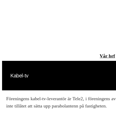
Hoppa
till
innehåll
Vår brf
Kabel-tv
Föreningens kabel-tv-leverantör är Tele2, i föreningens av
inte tillåtet att sätta upp parabolantenn på fastigheten.