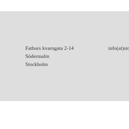
Fatburs kvarngata 2-14
info(at)s
Södermalm
Stockholm