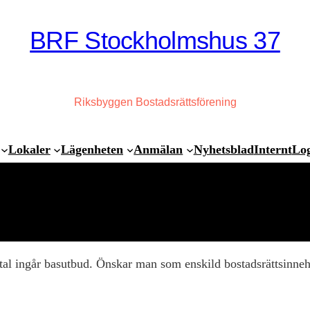
BRF Stockholmshus 37
Riksbyggen Bostadsrättsförening
Lokaler
Lägenheten
Anmälan
Nyhetsblad
Internt
Lo
tal ingår basutbud. Önskar man som enskild bostadsrättsinneha