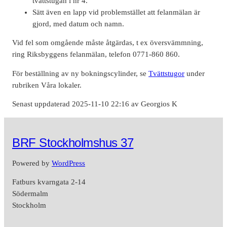
tvättstugan i nr 4.
Sätt även en lapp vid problemstället att felanmälan är
gjord, med datum och namn.
Vid fel som omgående måste åtgärdas, t ex översvämmning,
ring Riksbyggens felanmälan, telefon 0771-860 860.
För beställning av ny bokningscylinder, se
Tvättstugor
under
rubriken Våra lokaler.
Senast uppdaterad 2025-11-10 22:16 av Georgios K
BRF Stockholmshus 37
Powered by
WordPress
Fatburs kvarngata 2-14
Södermalm
Stockholm