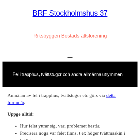
Hoppa
BRF Stockholmshus 37
till
innehåll
Riksbyggen Bostadsrättsförening
Fel i trapphus, tvättstugor och andra allmänna utrymmen
Anmälan av fel i trapphus, tvättstugor etc görs via
detta
formulär
.
Uppge alltid:
Hur felet yttrar sig, vari problemet består.
Precisera noga var felet finns, t ex höger tvättmaskin i