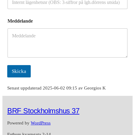
u
Meddelande
t
s
i
d
a
)
p
å
E
Skicka
-
p
o
Senast uppdaterad 2025-06-02 09:15 av Georgios K
s
t
a
d
BRF Stockholmshus 37
r
e
Powered by
WordPress
s
s
Fatburs kvarngata 2-14