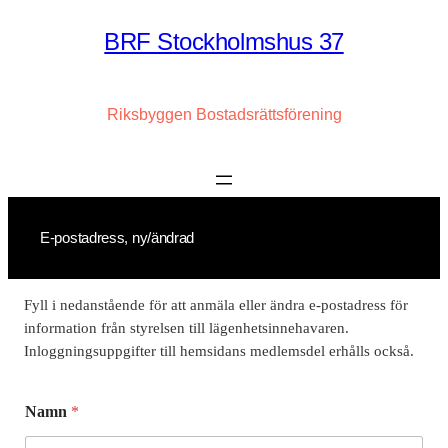
Hoppa
BRF Stockholmshus 37
till
innehåll
Riksbyggen Bostadsrättsförening
E-postadress, ny/ändrad
Fyll i nedanstående för att anmäla eller ändra e-postadress för
information från styrelsen till lägenhetsinnehavaren.
Inloggningsuppgifter till hemsidans medlemsdel erhålls också.
Namn
*